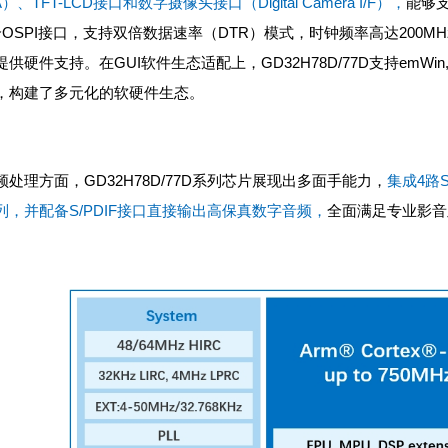
A）、TFT-LCD接口和数字摄像头接口（Digital Camera I/F），
能够
个OSPI接口，支持双倍数据速率（
DTR
）模式，时钟频率高达200M
供硬件支持。在GUI软件生态适配上，GD32H78D/77D支持emWin,LVGL,
，构建了多元化的软硬件生态。
频处理方面，GD32H78D/77D系列芯片展现出多面手能力，
集成4路
列，并配备S/PDIF接口直接输出高保真数字音频，
全面满足专业影音