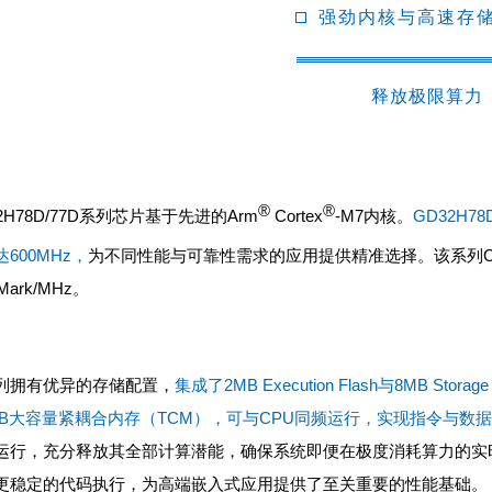
强劲内核与高速存
释放极限算力
®
®
2H78D/77D系列芯片基于先进的Arm
Cortex
-M7内核。
GD32H7
600MHz，
为不同性能与可靠性需求的应用提供精准选择。该系列
Mark/MHz。
列拥有优异的存储配置，
集成了2MB Execution Flash与8MB Stora
0KB大容量紧耦合内存（TCM），可与CPU同频运行，实现指令与数
运行，充分释放其全部计算潜能，确保系统即便在极度消耗算力的实
更稳定的代码执行，为高端嵌入式应用提供了至关重要的性能基础。