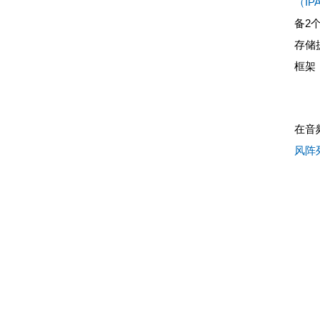
（IP
备2
存储提
框架
在音
风阵