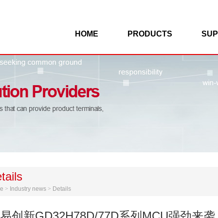
HOME
PRODUCTS
SUP
tails
e
>
Industry news
>
Details
易创新GD32H78D/77D系列MCU强