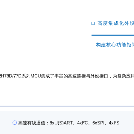
高度集成化外
构建核心功能矩
32H78D/77D系列MCU集成了丰富的高速连接与外设接口，为复
⚪
高速有线通信：8xU(S)ART、4xI²C、6xSPI、4xI²S