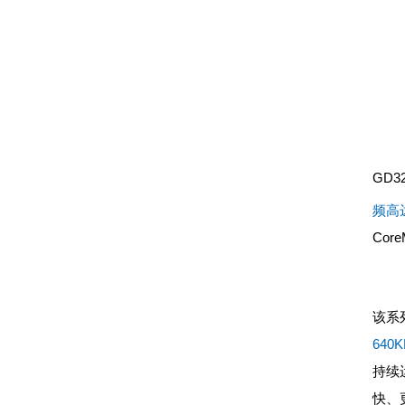
GD3
频高达
Core
该系
64
持续
快、