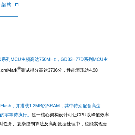
储架构
8D系列MCU主频高达750MHz，GD32H77D系列MCU主
®
CoreMark
测试得分高达3736分，性能表现达4.98
ge Flash，并搭载1.2MB的
SRAM
，其中特别配备高达
据的零等待执行。
这一核心架构设计可让CPU以峰值效率
时任务、复杂控制算法及高频数据处理中，也能实现更