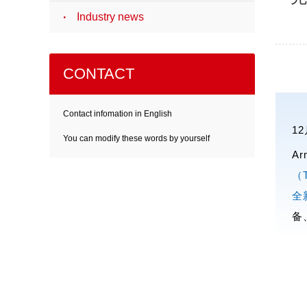
Industry news
CONTACT
Contact infomation in English
1
You can modify these words by yourself
Ar
（
全
备