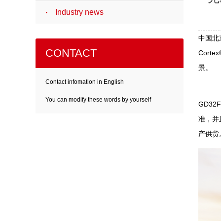
Industry news
中国北京
CONTACT
Cor
景。
Contact infomation in English
You can modify these words by yourself
GD32
准，并
产供货