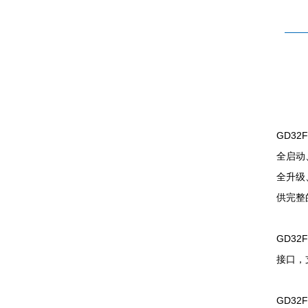
GD3
全启动、
全升级
供完整的
GD32
接口，支
GD32