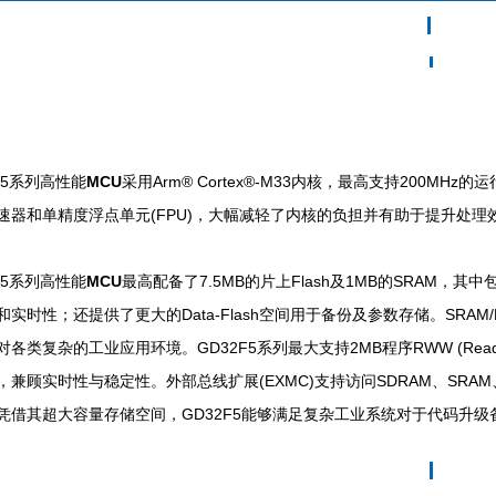
F5系列高性能
MCU
采用Arm® Cortex®-M33内核，最高支持200MHz的
速器和单精度浮点单元(FPU)，大幅减轻了内核的负担并有助于提升处理
F5系列高性能
MCU
最高配备了7.5MB的片上Flash及1MB的SRAM，其中
和实时性；还提供了更大的Data-Flash空间用于备份及参数存储。SRAM
各类复杂的工业应用环境。GD32F5系列最大支持2MB程序RWW (Read-
兼顾实时性与稳定性。外部总线扩展(EXMC)支持访问SDRAM、SRAM、ROM、
凭借其超大容量存储空间，GD32F5能够满足复杂工业系统对于代码升级