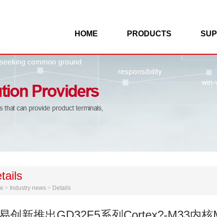
HOME
PRODUCTS
SUP
tails
e
>
Industry news
>
Details
易创新推出GD32F5系列Cortex?-M3