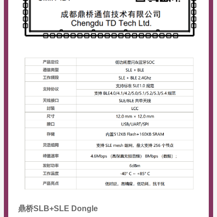
鼎桥SLB+SLE Dongle