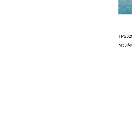
TPS3
M33