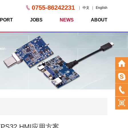
0755-86242231
|
中文
|
English
PORT
JOBS
NEWS
ABOUT
S32 HMI应用方案