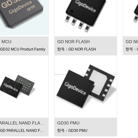
2 MCU
GD NOR FLASH
GD N
32 MCU Product Family
型号：GD NOR FLASH
型号：G
GD PARALLEL NAND FLASH
GD30 PMU
型号：GD PARALLEL NAND FLASH
型号：GD30 PMU