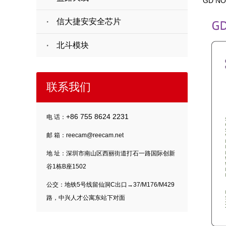
GD N
信大捷安安全芯片
北斗模块
联系我们
+86 755 8624 2231
电 话：
邮 箱：reecam@reecam.net
地 址：深圳市南山区西丽街道打石一路国际创新
谷1栋B座1502
公交：地铁5号线留仙洞C出口→37/M176/M429
路，中兴人才公寓东站下对面